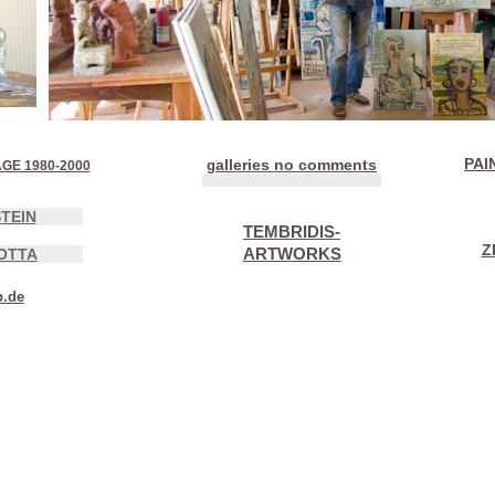
PAI
alleries no comments
g
AGE 1980-2000
TEIN
TEMBRIDIS-
Z
ARTWORKS
OTTA
.de