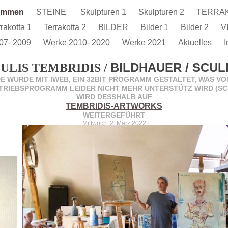
kommen
STEINE
Skulpturen 1
Skulpturen 2
TERRA
rrakotta 1
Terrakotta 2
BILDER
Bilder 1
Bilder 2
V
07- 2009
Werke 2010- 2020
Werke 2021
Aktuelles
BILDHAUER / SCU
ULIS TEMBRIDIS /
DE WURDE MIT IWEB, EIN 32BIT PROGRAMM GESTALTET, WAS V
TRIEBSPROGRAMM LEIDER NICHT MEHR UNTERSTÜTZ WIRD (SC
WIRD DESSHALB AUF
TEMBRIDIS-ARTWORKS
WEITERGEFÜHRT
Mittwoch, 2. März 2022