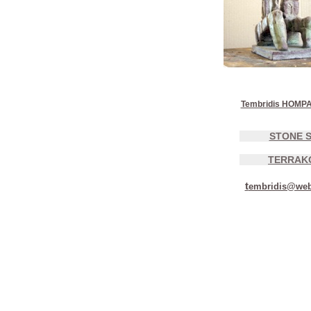
Tembridis HOMP
STONE S
TERRAK
t
embridis@web